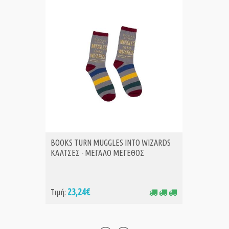
BOOKS TURN MUGGLES INTO WIZARDS
BOOKS 
ΑΓΟΡΑ
Α
ΚΑΛΤΣΕΣ - ΜΕΓΑΛΟ ΜΕΓΕΘΟΣ
ΚΑΛΤΣΕ
23,24€
18
Τιμή:
Τιμή: