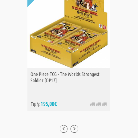
One Piece TCG - The Worlds Strongest
One Piec
Soldier [OP17]
08]
195,00€
39
Τιμή:
Τιμή: