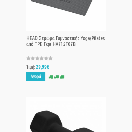
HEAD Στρώμα Γυμναστικής Yoga/Pilates
από TPE Γκρι HA715T07B
29,99€
Τιμή:
Αγορά