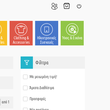
Ο
Το
Σύνδεση
Λογαριασμός
Καλάθι
μου
μου
 &
Clothing &
Ηλεκτρονικές
Ήχος & Εικόνα
les
Accessories
Συσκευές
Φίλτρα
Με μειωμένη τιμή!
Άμεσα Διαθέσιμα
Προσφορές
από 1
Νέα προϊόντα