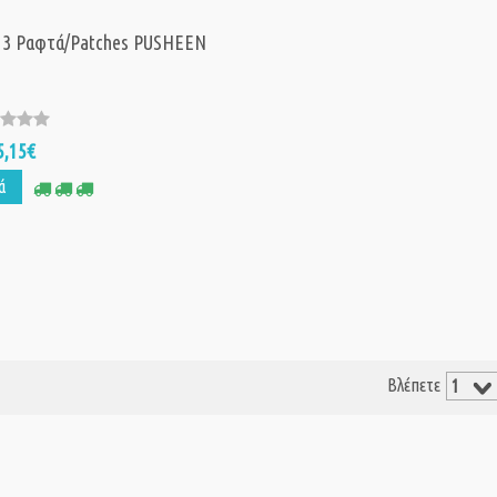
ε 3 Ραφτά/Patches PUSHEEN
5,15€
ά
Βλέπετε