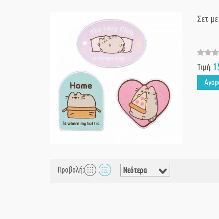
Σετ μ
1
Τιμή:
Αγορ
Προβολή: