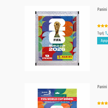
Panini
1
Τιμή:
Αγορ
Panini