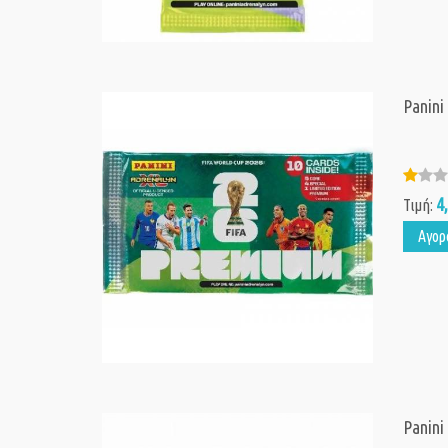
Panini
4
Τιμή:
Αγορ
Panini