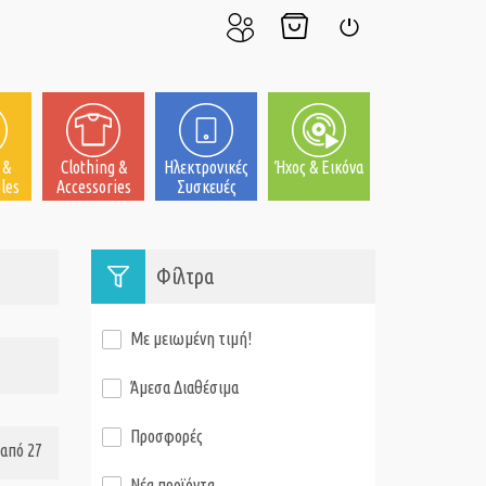
Ο
Το
Σύνδεση
Λογαριασμός
Καλάθι
μου
μου
 &
Clothing &
Ηλεκτρονικές
Ήχος & Εικόνα
les
Accessories
Συσκευές
Φίλτρα
Με μειωμένη τιμή!
Άμεσα Διαθέσιμα
Προσφορές
από 27
Νέα προϊόντα