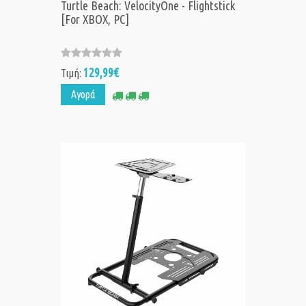
Turtle Beach: VelocityOne - Flightstick
[For XBOX, PC]
129,99€
Τιμή:
Αγορά