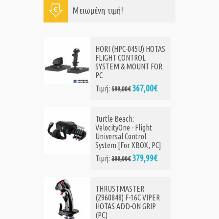
Μειωμένη τιμή!
HORI (HPC-045U) HOTAS
FLIGHT CONTROL
SYSTEM & MOUNT FOR
PC
367,00€
Τιμή:
599,00€
Turtle Beach:
VelocityOne - Flight
Universal Control
System [For XBOX, PC]
379,99€
Τιμή:
399,99€
THRUSTMASTER
(2960848) F-16C VIPER
HOTAS ADD-ON GRIP
(PC)