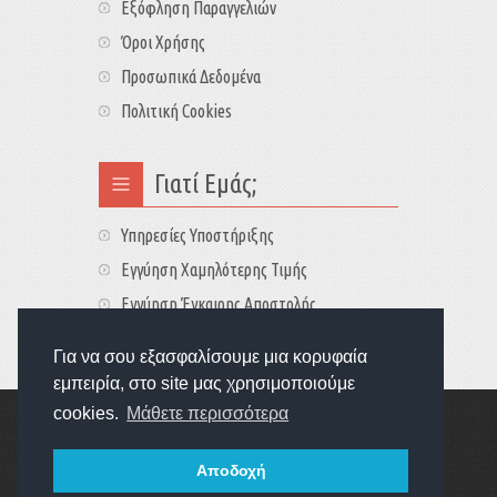
Εξόφληση Παραγγελιών
Όροι Χρήσης
Προσωπικά Δεδομένα
Πολιτική Cookies
Γιατί Εμάς;
Υπηρεσίες Υποστήριξης
Εγγύηση Χαμηλότερης Τιμής
Εγγύηση Έγκαιρης Αποστολής
Τιμές - Διαθεσιμότητες
Για να σου εξασφαλίσουμε μια κορυφαία
εμπειρία, στο site μας χρησιμοποιούμε
cookies.
Μάθετε περισσότερα
Copyright © 2022
GameExplorers
Οι τιμές περιλαμβάνουν ΦΠΑ 24%
Αποδοχή