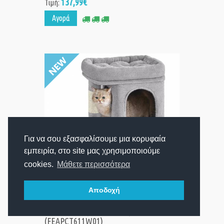
137,99€
Τιμή:
Αγορά
Για να σου εξασφαλίσουμε μια κορυφαία
εμπειρία, στο site μας χρησιμοποιούμε
cookies.
Μάθετε περισσότερα
Αποδοχή
Feandrea Cat Tower, Height 67 cm, up to
2 small cats (PCT611W01)
(FEAPCT611W01)