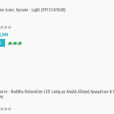
ne Icons: Kuromi - Light (PP15147KUR)
5,99€
ά
Επαναφορτιζόμ
Φωτιστικό Τοί
Oasis LED Type
Τηλεχειριστήρι
160lm, 2600-28
urce - Buddha Relaxation LED Lamp με Απαλή Αλλαγή Χρωμάτων &
2000mAh Λευκ
ση
CLLAMP-W
16,
Τιμή:
29,99€