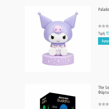
Palado
1
Τιμή:
Αγορ
The So
Φόρτι