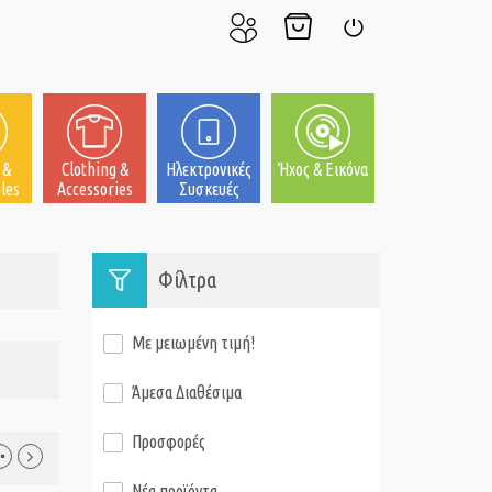
Ο
Το
Σύνδεση
Λογαριασμός
Καλάθι
μου
μου
 &
Clothing &
Ηλεκτρονικές
Ήχος & Εικόνα
les
Accessories
Συσκευές
Φίλτρα
Με μειωμένη τιμή!
Άμεσα Διαθέσιμα
Προσφορές
Νέα προϊόντα