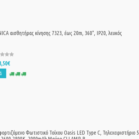
Deltaco Smart
Λάμπα LED E14
5W RGB dimma
Λευκή Σετ 3 τμχ
240V SH-LE14R
31,
CA αισθητήρας κίνησης 7323, έως 20m, 360°, IP20, λευκός
Τιμή:
59,90€
Deltaco Smart
Σετ Φώτα Βερά
3,50€
Decklight kit 1
SH-DLK01
ά
57
Τιμή:
109,99€
ορτιζόμενο Φωτιστικό Τοίχου Oasis LED Type C, Τηλεχειριστήριο 
, 2600-2800K, 2000mAh Μαύρο CLLAMP-B