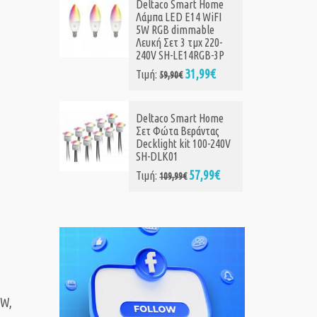
 Home
 WiFI
ble
 220-
GB-3P
99€
 Home
ντας
00-240V
,99€
5W,