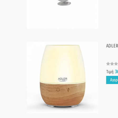
ADLER
3
Τιμή:
Αγορ