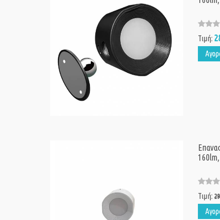
2
Τιμή:
Αγορ
Επαναφ
160lm
Τιμή:
29
Αγορ