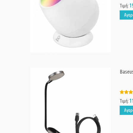
1
Τιμή:
Αγορ
Baseus
1
Τιμή:
Αγορ