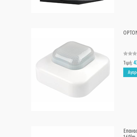
OPTONI
4
Τιμή:
Αγορ
Επαναφ
160lm