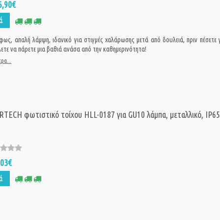
6,90€
Deltaco Smart
ά
Επέκταση για Σ
Φωτισμού Κήπο
240V SH-GLEX0
φως, απαλή λάμψη, ιδανικό για στιγμές χαλάρωσης μετά από δουλειά, πριν πέσετε 
λετε να πάρετε μια βαθιά ανάσα από την καθημερινότητα!
49,
Τιμή:
59,00€
ρα...
YEELIGHT smar
LED Filament
YLDP23YL, 6W,
500lm, 2000K
ECH φωτιστικό τοίχου HLL-0187 για GU10 λάμπα, μεταλλικό, IP65
4,5
Τιμή:
9,75€
SONOFF Smart
LED Filament B
,03€
ST64, Wi-Fi, 7W
ά
1800K-5000K
11,99€
Τιμή: