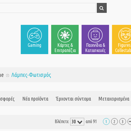
Gaming
Κάρτες &
Παιχνίδια &
Figures
Επιτραπέζια
Κατασκευές
Collectab
me
Λάμπες-Φωτισμός
σφορές
Νέα προϊόντα
Έρχονται σύντομα
Μεταχειρισμένα
Βλέπετε
από 91
1
2
3