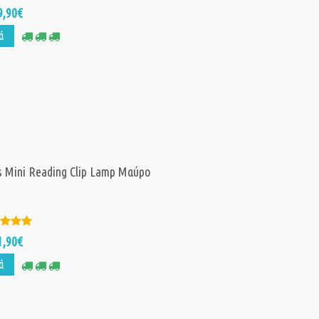
9,90€
ά
 Mini Reading Clip Lamp Μαύρο
1,90€
ά