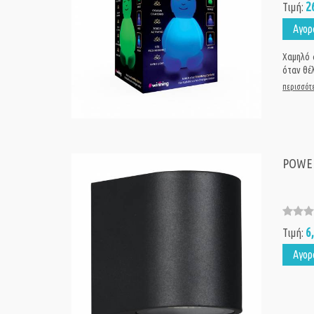
2
Τιμή:
Αγορ
Χαμηλό 
όταν θέ
περισσότε
POWERT
6
Τιμή:
Αγορ