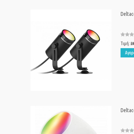
Delta
Τιμή:
59
Αγορ
Delta