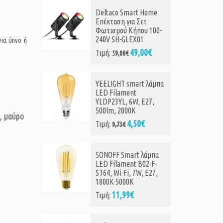
μήκους 5 μέτρων με
 Home
λειτουργία
ετ
φωτορυθμικού
υ 100-
13,99€
Τιμή:
22,35€
1
για ύπνο ή
00€
GEMBIRD DESK LAMP
WITH WIRELESS
t λάμπα
CHARGER BLACK
13,50€
Τιμή:
17,25€
 E27,
, μαύρο
0€
Allocacoc Flashlight
Night Light Recharge
(10693BK/FLSHNW)
 λάμπα
22,70€
Τιμή:
29,30€
02-F-
, E27,