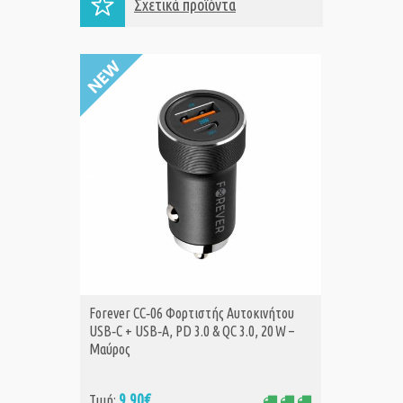
Σχετικά προϊόντα
Ενισχυτής
Forever CC‑06 Φορτιστής Αυτοκινήτου
ΑΓΟΡΑ
Α
Ενισχυτής
USB‑C + USB‑A, PD 3.0 & QC 3.0, 20 W –
Μαύρος
Ενισχυτ
9,90€
Τιμή: