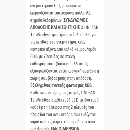
ανεμιστήρων LCD, μπορούν να
εμφανίζονται ταυτόχρονα πολλαπλά
σημεία δεδομένων.
ΣΥΝΔΥΑΣΜΟΣ
ΑΠΟΔΟΣΗΣ ΚΑΙ ΑΙΣΘΗΤΙΚΗΣ
Ο UNI FAN
TL Wireless χρησιμοποιεί υλικό LCP για
τις λεπίδες του ανεμιστήρα, έναν
κεντρικό άξονα από χαλκό και ρουλεμάν
FDB με 9 λεπίδες σε στενή
ευθυγράμμιση (διάκενο 0,65 mm),
εξασφαλίζοντας εντυπωσιακή εμφάνιση
χωρίς συμβιβασμούς στην απόδοση.
Εξελιγμένος συνεχής φωτισμός RGB
Κάθε ανεμιστήρας της σειράς UNI FAN
TL Wireless διαθέτει 26 LED με ένα ευρύ
καθρέφτη άπειρου στις 2 πλευρές του
πλαισίου του ανεμιστήρα που τυλίγεται
γύρω από τις άκρες του αντιδονητικού
μαξιλαριού.
FAN DIMENSION