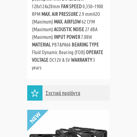
120x124x28mm
FAN SPEED
0,350~1900
RPM
MAX. AIR PRESSURE
2.9 mmH2O
(Maximum)
MAX. AIRFLOW
62 CFM
(Maximum)
ACOUSTIC NOISE
27 dBA
(Maximum)
INPUT POWER
7.08W
MATERIAL
PBT&PA66
BEARING TYPE
Fluid Dynamic Bearing (FDB)
OPERATE
VOLTAGE
DC12V & 5V
WARRANTY
3
years
Σχετικά προϊόντα