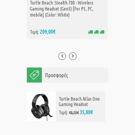
Turtle Beach: Stealth 700 - Wireless
Turtle B
ΑΓΟΡΑ
Α
Gaming Headset (Gen3) [For PS, PC,
Gaming 
mobile] (Color: White)
PC, mobi
209,00€
20
Τιμή:
Τιμή:
Προσφορές
Turtle Beach Atlas One
Gaming Headset
35,80€
Τιμή:
43,25€