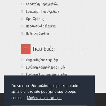
Αποστολή Παραγγελιών
Εξόφληση Παραγγελιών
Όροι Χρήσης
Προσωπικά Δεδομένα
Πολιτική Cookies
Γιατί Εμάς;
Υπηρεσίες Υποστήριξης
Εγγύηση Χαμηλότερης Τιμής
Εγγύηση Έγκαιρης Αποστολής
Τιμές - Διαθεσιμότητες
Για να σου εξασφαλίσουμε μια κορυφαία
εμπειρία, στο site μας χρησιμοποιούμε
cookies.
Μάθετε περισσότερα
Copyright © 2022
GameExplorers