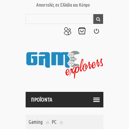
Αποστολές σε Ελλάδα και Κύπρο
Ο
Το
Σύνδεση
Λογαριασμός
Καλάθι
μου
μου
ΠΡΟΪΟΝΤΑ
Gaming
PC