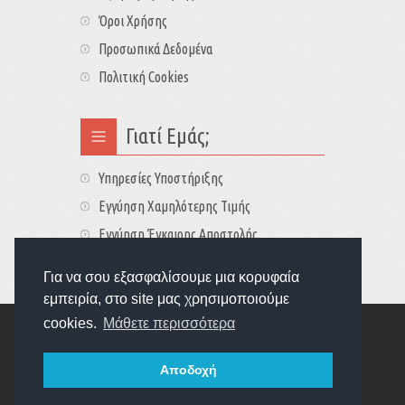
Όροι Χρήσης
Προσωπικά Δεδομένα
Πολιτική Cookies
Γιατί Εμάς;
Υπηρεσίες Υποστήριξης
Εγγύηση Χαμηλότερης Τιμής
Εγγύηση Έγκαιρης Αποστολής
Τιμές - Διαθεσιμότητες
Για να σου εξασφαλίσουμε μια κορυφαία
εμπειρία, στο site μας χρησιμοποιούμε
cookies.
Μάθετε περισσότερα
Copyright © 2022
GameExplorers
Οι τιμές περιλαμβάνουν ΦΠΑ 24%
Αποδοχή