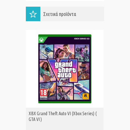
Σχετικά προϊόντα
XBX Grand Theft Auto VI (Xbox Series) (
XBS FAB
ΑΓΟΡΑ
Α
GTA VI )