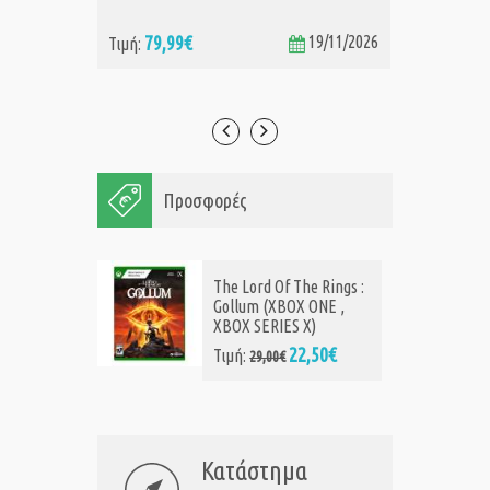
79,99€
19/11/2026
74
Τιμή:
Τιμή:
Προσφορές
The Lord Of The Rings :
Gollum (XBOX ONE ,
XBOX SERIES X)
22,50€
Τιμή:
29,00€
Κατάστημα