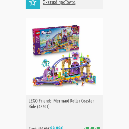
Σχετικά προϊόντα
LEGO Friends: Mermaid Roller Coaster
LEGO Fr
ΑΓΟΡΑ
Α
Ride (42703)
Wheel (
99,99€
62
Τιμή:
Τιμή: