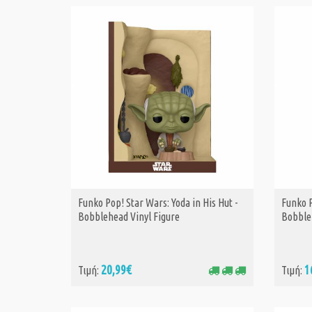
Funko Pop! Star Wars: Yoda in His Hut -
Funko P
ΑΓΟΡΑ
Bobblehead Vinyl Figure
Bobble
20,99€
1
Τιμή:
Τιμή: