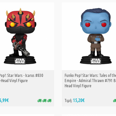
Disney Star War
Rebels - Ezra Br
with Loth Cat (S
Edition) #756 B
Head Vinyl Figu
16,99€
Τιμή:
Funko Pop! Star
The Mandalorian
Marshal (Specia
Edition) #718 B
Head Vinyl Figu
16,99€
Τιμή:
op!: Star Wars - Icarus #830
Funko Pop! Star Wars: Tales of th
ΑΓΟΡΑ
ΑΓΟΡΑ
-Head Vinyl Figure
Empire - Admiral Thrawn #791 B
Funko Pop! Ride
Head Vinyl Figure
Deluxe: Star Wa
The Phantom M
Anniversary - D
6,99€
15,20€
Τιμή:
Maul on Bloodfi
Speeder #705 B
Head Vinyl Figu