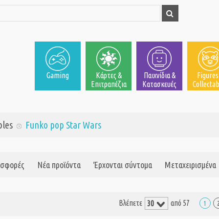
Gaming
Κάρτες &
Παιχνίδια &
Figures
Επιτραπέζια
Κατασκευές
Collectab
bles
Funko pop Star Wars
σφορές
Νέα προϊόντα
Έρχονται σύντομα
Μεταχειρισμένα
Βλέπετε
από 57
1