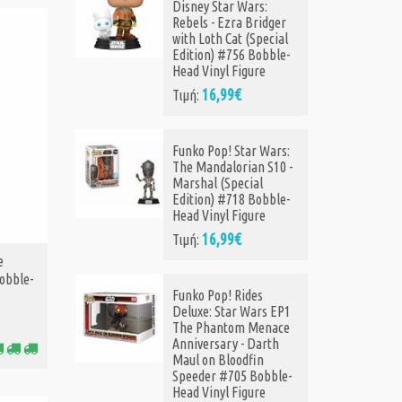
s:
EP1 The Phantom
idger
Menace Anniversary -
pecial
Watto #702 Vinyl
obble-
Figure
re
14,45€
Τιμή:
15,99€
Funko Pop! Star Wars
 Wars:
Ahsoka S2 - Morgan
 S10 -
Elsbeth #684 Vinyl
l
Figure
obble-
12,05€
Τιμή:
14,90€
re
e
Funko Pop! Tee (Adult):
obble-
Star Wars - Holiday
s
Stormtrooper
rs EP1
(Metallic) Vinyl Figure
enace
T-Shirt (S)
arth
27,80€
Τιμή:
31,05€
n
obble-
re