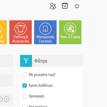
Ο
Το
Σύνδεση
Λογαριασμός
Καλάθι
μου
μου
 &
Clothing &
Ηλεκτρονικές
Ήχος & Εικόνα
les
Accessories
Συσκευές
Φίλτρα
Με μειωμένη τιμή!
Άμεσα Διαθέσιμα
Προσφορές
2
Νέα προϊόντα