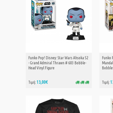
Funko Pop! Disney: Star Wars Ahsoka S2
Funko 
ΑΓΟΡΑ
- Grand Admiral Thrawn # 683 Bobble-
Mandal
Head Vinyl Figure
Bobble
13,00€
1
Τιμή:
Τιμή: