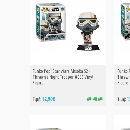
Funko Pop! Star Wars Ahsoka S2 -
Funko P
ΑΓΟΡΑ
Thrawn's Night Trooper #686 Vinyl
Thrawn
Figure
Figure
12,90€
1
Τιμή:
Τιμή: