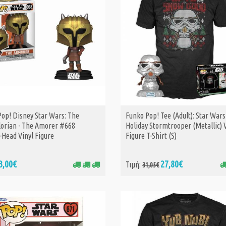
Pop! Disney Star Wars: The
Funko Pop! Tee (Adult): Star Wars
ΑΓΟΡΑ
ΑΓΟΡΑ
orian - The Amorer #668
Holiday Stormtrooper (Metallic) 
-Head Vinyl Figure
Figure T-Shirt (S)
3,00€
27,80€
Τιμή:
31,05€