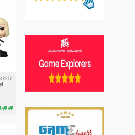
soka S2
yl