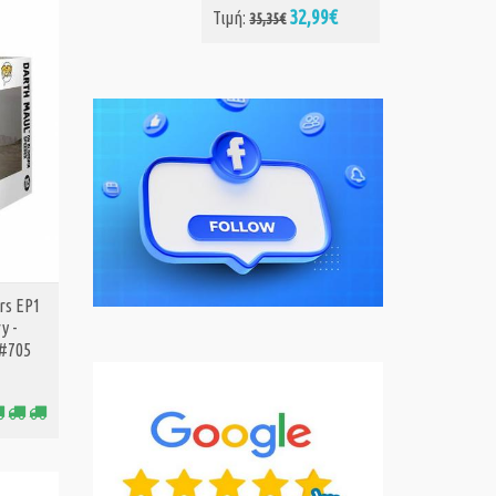
99€
rs EP1
y -
 #705