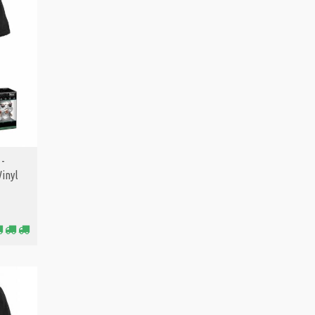
 -
Vinyl