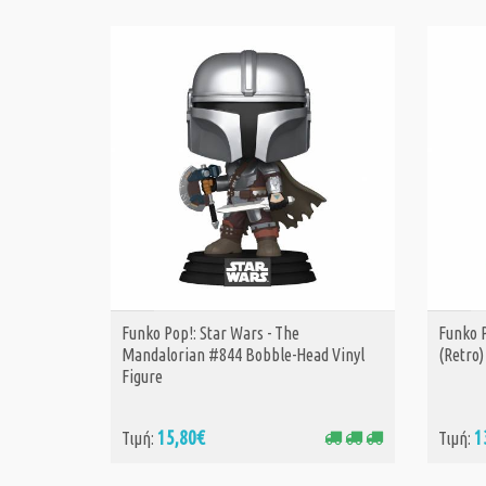
Funko Pop!: Star Wars - The
Funko 
ΑΓΟΡΑ
Mandalorian #844 Bobble-Head Vinyl
(Retro)
Figure
15,80€
1
Τιμή:
Τιμή: