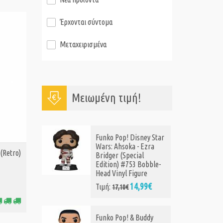
Έρχονται σύντομα
Μεταχειρισμένα
Μειωμένη τιμή!
ey Star
Funko Pop! Star Wars
Ezra
EP1 The Phantom
(Retro)
Menace Anniversary -
obble-
Anakin with Helmet
re
#698 Vinyl Figure
99€
13,50€
Τιμή:
15,99€
ddy
Funko Pop! Star Wars