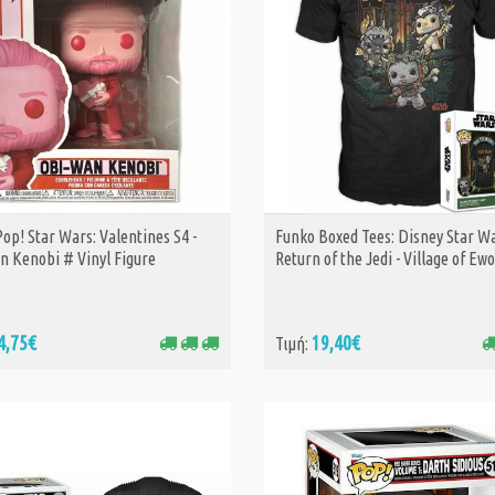
op! Star Wars: Valentines S4 -
Funko Boxed Tees: Disney Star W
ΑΓΟΡΑ
ΑΓΟΡΑ
n Kenobi # Vinyl Figure
Return of the Jedi - Village of Ew
4,75€
19,40€
Τιμή: