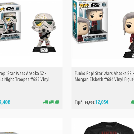
op! Star Wars Ahsoka S2 -
Funko Pop! Star Wars Ahsoka S2 -
ΑΓΟΡΑ
ΑΓΟΡΑ
's Night Trooper #685 Vinyl
Morgan Elsbeth #684 Vinyl Figur
2,40€
12,05€
Τιμή:
14,90€