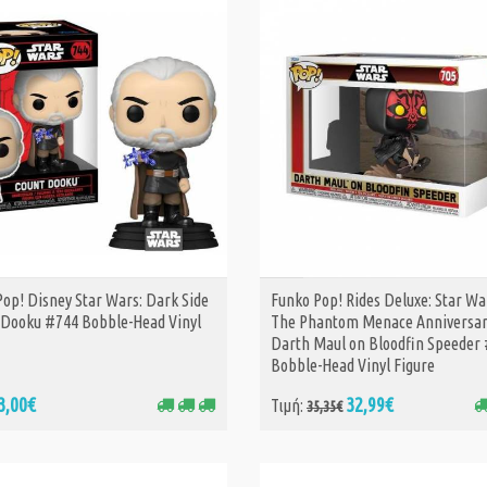
32,
Τιμή:
35,35€
op! Disney Star Wars: Dark Side
Funko Pop! Rides Deluxe: Star Wa
ΑΓΟΡΑ
ΑΓΟΡΑ
t Dooku #744 Bobble-Head Vinyl
The Phantom Menace Anniversar
Darth Maul on Bloodfin Speeder
Bobble-Head Vinyl Figure
3,00€
32,99€
Τιμή:
35,35€