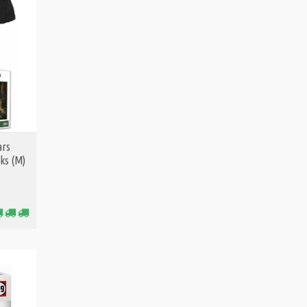
ars
oks (M)