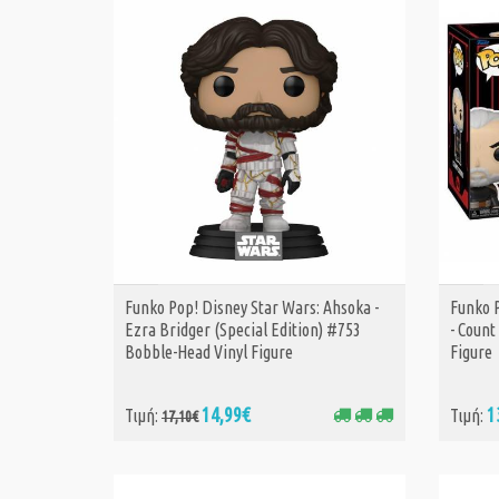
Funko Pop! Disney Star Wars: Ahsoka -
Funko P
ΑΓΟΡΑ
Ezra Bridger (Special Edition) #753
- Coun
Bobble-Head Vinyl Figure
Figure
14,99€
1
Τιμή:
Τιμή:
17,10€