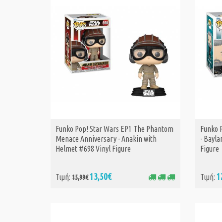
Funko Pop! Star Wars EP1 The Phantom
Funko 
ΑΓΟΡΑ
Menace Anniversary - Anakin with
- Bayla
Helmet #698 Vinyl Figure
Figure
13,50€
1
Τιμή:
Τιμή:
15,99€