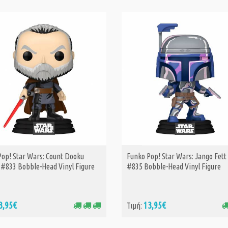
Funko Pop! Disn
Wars: Ahsoka - 
Pop! Star Wars: Count Dooku
Funko Pop! Star Wars: Jango Fett 
ΑΓΟΡΑ
ΑΓΟΡΑ
Bridger (Special
 #833 Bobble-Head Vinyl Figure
#835 Bobble-Head Vinyl Figure
Edition) #753 B
Head Vinyl Figu
14,
Τιμή:
17,10€
3,95€
13,95€
Τιμή:
Funko Pop! & Bu