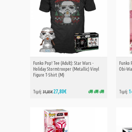
Funko Pop! Tee (Adult): Star Wars -
Funko P
ΑΓΟΡΑ
Holiday Stormtrooper (Metallic) Vinyl
Obi-Wa
Figure T-Shirt (M)
27,80€
1
Τιμή:
Τιμή:
31,05€