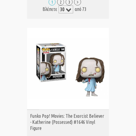
1
2
3
Βλέπετε
από 73
ΑΓΟΡΑ
Funko Pop! Movies: The Exorcist Believer
- Katherine (Possessed) #1646 Vinyl
Figure