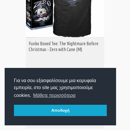
ΑΓΟΡΑ
Funko Boxed Tee: The Nightmare Before
Christmas - Zero with Cane (M)
19,40€
Τιμή:
Για να σου εξασφαλίσουμε μια κορυφαία
εμπειρία, στο site μας χρησιμοποιούμε
Προβολή:
cookies.
Μάθετε περισσότερα
Αποδοχή
1
2
3
Βλέπετε
από 73