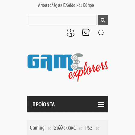
Αποστολές σε Ελλάδα και Κύπρο
Ο
Το
Σύνδεση
Λογαριασμός
Καλάθι
μου
μου
ΠΡΟΪΟΝΤΑ
Gaming
Συλλεκτικά
PS2