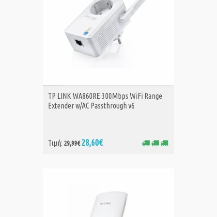
ΑΓΟΡΑ
TP LINK WA860RE 300Mbps WiFi Range
Extender w/AC Passthrough v6
28,60€
Τιμή:
29,99€