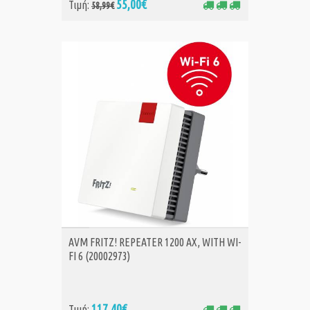
55,00€
Τιμή:
58,99€
ΑΓΟΡΑ
AVM FRITZ! REPEATER 1200 AX, WITH WI-
FI 6 (20002973)
117,40€
Τιμή: