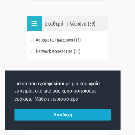
Σταθερά Τηλέφωνα (59)
Ασύρματα Τηλέφωνα (16)
Network Accessories (11)
Φίλτρα
Για να σου εξασφαλίσουμε μια κορυφαία
εμπειρία, στο site μας χρησιμοποιούμε
cookies.
Μάθετε περισσότερα
Με μειωμένη τιμή!
Άμεσα Διαθέσιμα
Αποδοχή
Προσφορές