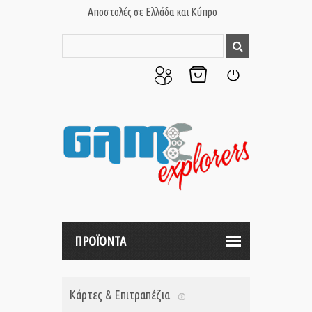
Αποστολές σε Ελλάδα και Κύπρο
Ο
Το
Σύνδεση
Λογαριασμός
Καλάθι
μου
μου
ΠΡΟΪΟΝΤΑ
Κάρτες & Επιτραπέζια