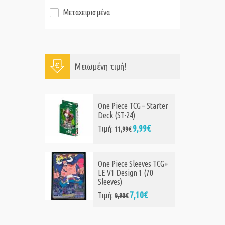
Μεταχειρισμένα
Μειωμένη τιμή!
The
One Piece TCG – Starter
Booster
Deck (ST-24)
anese)
9,99€
Τιμή:
11,99€
9,90€
One Piece Sleeves TCG+
 Game
LE V1 Design 1 (70
ter Box
Sleeves)
ood (24
7,10€
Τιμή:
e
9,90€
9,00€