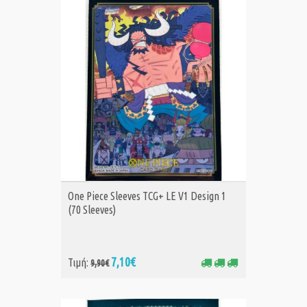
ΑΓΟΡΑ
One Piece Sleeves TCG+ LE V1 Design 1
(70 Sleeves)
7,10€
Τιμή:
9,90€