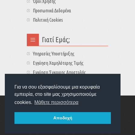
Όροι Χρήσης
Προσωπικά Δεδομένα
Πολιτική Cookies
Γιατί Εμάς;
Υπηρεσίες Υποστήριξης
Εγγύηση Χαμηλότερης Τιμής
Εγγύηση Έγκαιρης Αποστολής
Τιμές - Διαθεσιμότητες
Για να σου εξασφαλίσουμε μια κορυφαία
εμπειρία, στο site μας χρησιμοποιούμε
cookies.
Μάθετε περισσότερα
Copyright © 2022
GameExplorers
Οι τιμές περιλαμβάνουν ΦΠΑ 24%
Αποδοχή