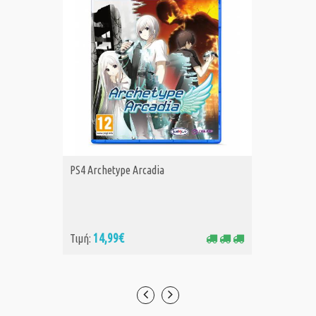
PS4 Archetype Arcadia
Aliens: 
ΑΓΟΡΑ
Α
14,99€
Τιμή:
Τιμή:
26