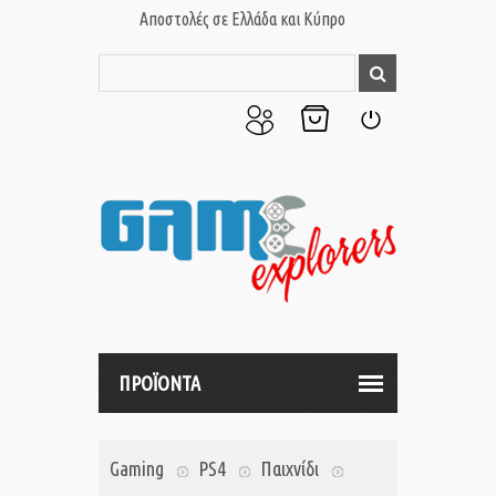
Αποστολές σε Ελλάδα και Κύπρο
Ο
Το
Σύνδεση
Λογαριασμός
Καλάθι
μου
μου
ΠΡΟΪΟΝΤΑ
Gaming
PS4
Παιχνίδι