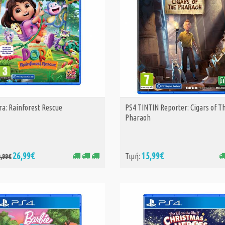
ra: Rainforest Rescue
PS4 TINTIN Reporter: Cigars of T
ΑΓΟΡΑ
ΑΓΟΡΑ
Pharaoh
26,99€
15,99€
Τιμή:
9,99€