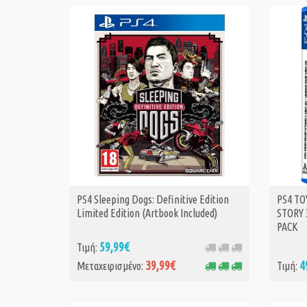
PS4 Sleeping Dogs: Definitive Edition
PS4 TO
ΑΓΟΡΑ MET.
Limited Edition (Artbook Included)
STORY
PACK
59,99€
Τιμή:
39,99€
4
Μεταχειρισμένο:
Τιμή: