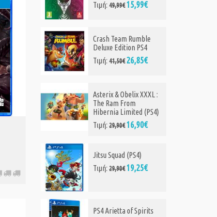
99€
17,99€
Τιμή:
22,65€
mble
Tour De France 2020
PS4
(PS4)
85€
22,90€
Τιμή:
31,00€
 XXXL :
Smash Hit Plunders VR
(PS4)
d (PS4)
19,20€
Τιμή:
31,95€
90€
Secret of Mana (PS4)
)
13,90€
Τιμή:
18,90€
25€
Touhou Genso Rondo:
irits
Bullet Ballet (PS4)