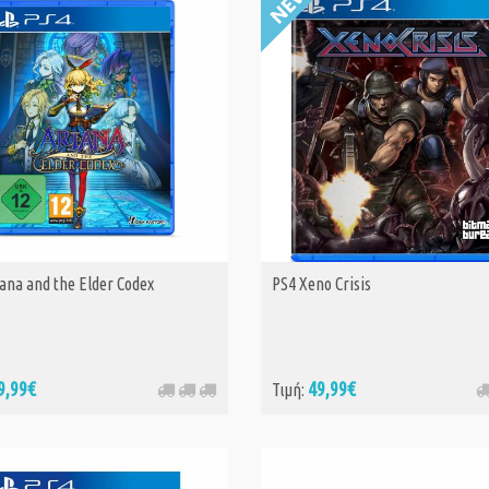
15,
Τιμή:
49,99€
Crash Team Ru
Deluxe Edition 
26,
Τιμή:
41,50€
Asterix & Obelix
The Ram From
Hibernia Limite
16,
Τιμή:
ana and the Elder Codex
PS4 Xeno Crisis
29,90€
Jitsu Squad (PS4
19,
Τιμή:
29,90€
9,99€
49,99€
Τιμή:
PS4 Arietta of Sp