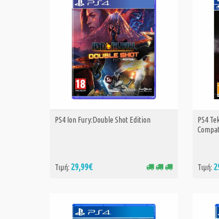
PS4 Ion Fury:Double Shot Edition
PS4 Tek
ΑΓΟΡΑ
Compat
29,99€
2
Τιμή:
Τιμή: