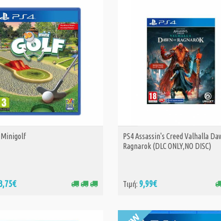
 Minigolf
PS4 Assassin's Creed Valhalla Da
ΑΓΟΡΑ
ΑΓΟΡΑ
Ragnarok (DLC ONLY,NO DISC)
Smurfs Kart (PS
21,
Τιμή:
23,99€
3,75€
9,99€
Τιμή:
Akka Arrh - Spec
Edition (PS4)