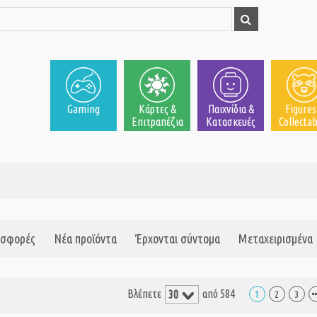
Gaming
Κάρτες &
Παιχνίδια &
Figures
Επιτραπέζια
Κατασκευές
Collectab
σφορές
Νέα προϊόντα
Έρχονται σύντομα
Μεταχειρισμένα
Βλέπετε
από 584
1
2
3