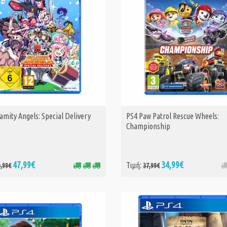
Eggstraction
29,
Τιμή:
39,99€
PS4 Dora: Rainf
Rescue
26,
Τιμή:
39,99€
amity Angels: Special Delivery
PS4 Paw Patrol Rescue Wheels:
PS4 Barbie Hors
ΑΓΟΡΑ
Championship
34,
Τιμή:
39,99€
47,99€
34,99€
Τιμή:
9,99€
37,99€
PS4 Hyperdimen
Neptunia Re;Bir
Generation
49,
Τιμή:
54,99€