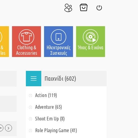
Ο
Το
Σύνδεση
Λογαριασμός
Καλάθι
μου
μου
 &
Clothing &
Ηλεκτρονικές
Ήχος & Εικόνα
les
Accessories
Συσκευές
Παιχνίδι (602)
Action (119)
Adventure (65)
Shoot Em Up (8)
Role Playing Game (41)