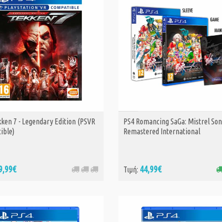
27,
Τιμή:
35,40€
PS4 Calamity An
Special Delivery
ken 7 - Legendary Edition (PSVR
PS4 Romancing SaGa: Mistrel So
ΑΓΟΡΑ
47,
Τιμή:
49,99€
ible)
Remastered International
PS4 Paw Patrol 
9,99€
44,99€
Τιμή:
Wheels: Champi
34,
Τιμή:
37,99€
PS4 Chicken Run