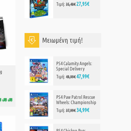
95€
16,90€
Τιμή:
25,65€
Μειωμένη τιμή!
gels:
PS4 Hyperdimension
Neptunia Re;Birth2:
ng
Sisters Generation
99€
49,99€
Τιμή:
54,99€
Rescue
PS4 Bratz: Rhythm and
onship
Style
99€
27,99€
Τιμή:
29,99€
: