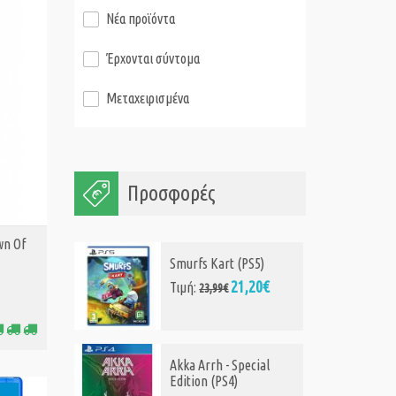
Νέα προϊόντα
Έρχονται σύντομα
Μεταχειρισμένα
Προσφορές
wn Of
5)
Evil West (PS4)
20€
18,99€
Τιμή:
23,99€
ial
Necromunda: Hired Gun
(PS4)