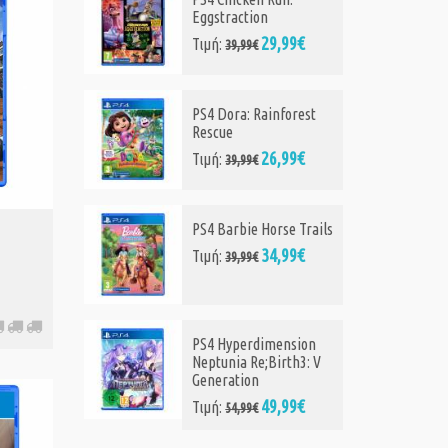
PS4 Call of Duty: Black
Ops 7- Cross Gen
99€
Bundle
37,99€
Τιμή:
76,99€
orest
PS4 The Cruel King and
the Great Hero -
99€
Standard Edition
43,90€
Τιμή:
45,90€
e Trails
99€
PS4 Sonic Racing:
CrossWorlds
45,99€
Τιμή:
47,99€
sion
th3: V
PS4 Mado Monogatari:
Fia and the Wondrous
99€
Academy
47,65€
Τιμή:
58,65€