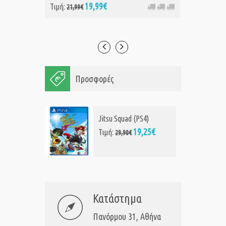
19,99€
20
Τιμή:
Τιμή:
21,99€
Προσφορές
Jitsu Squad (PS4)
19,25€
Τιμή:
29,90€
Κατάστημα
Πανόρμου 31, Αθήνα