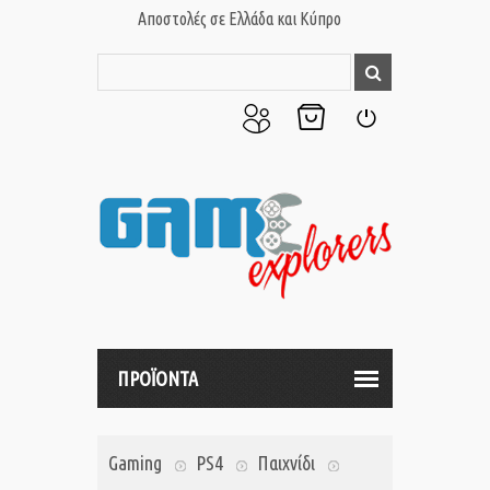
Αποστολές σε Ελλάδα και Κύπρο
Ο
Το
Σύνδεση
Λογαριασμός
Καλάθι
μου
μου
ΠΡΟΪΟΝΤΑ
Gaming
PS4
Παιχνίδι