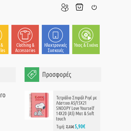
Ο
Το
Σύνδεση
Λογαριασμός
Καλάθι
μου
μου
 &
Clothing &
Ηλεκτρονικές
Ήχος & Εικόνα
les
Accessories
Συσκευές
Προσφορές
ro
Τετράδιο Σπιράλ Ριγέ με
Λάστιχο A5/15X21
SNOOPY Love Yourself
14X20 (Α5) Ματ & Soft
touch
5,90€
Τιμή:
7,15€