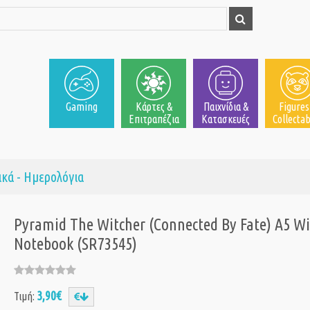
Gaming
Κάρτες &
Παιχνίδια &
Figures
Επιτραπέζια
Κατασκευές
Collectab
ικά - Ημερολόγια
Pyramid The Witcher (Connected By Fate) A5 Wi
Notebook (SR73545)
3,90€
Τιμή: