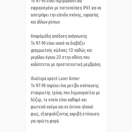
Το NT-90 είναι περιβαλλοντικά
σφραγισμένο με πιστοποίηση IP65 για να
αποτρέψει την είσοδο σκόνης, υγρασίας
και άλλων ρύπων.
Απαράμιλλη απόδοση ανάγνωσης
Το NT-90 είναι ικανό να διαβάζει
γραμμωτούς κώδικες 1D καθώς και
μεγάλου όγκου 2D στην οθόνη που
καλύπτεται με προστατευτική μεμβράνη.
Ιδιαίτερα ορατό Laser Aimer
Το NT-90 παρέχει ένα μοτίβο σκόπευσης
σταυρωτής τρίχας που δημιουργείται με
λέιζερ, το οποίο είναι καθαρό και
φωτεινό ακόμα και σε έντονο ηλιακό
φως, εξασφαλίζοντας ακριβή στόχευση
για πρώτη φορά.