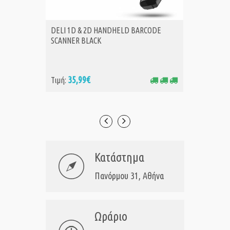
DELI 1D & 2D HANDHELD BARCODE
DELI 1
ΑΓΟΡΑ
Α
SCANNER BLACK
SCANNE
35,99€
55
Τιμή:
Τιμή:
Κατάστημα
Πανόρμου 31, Αθήνα
Ωράριο