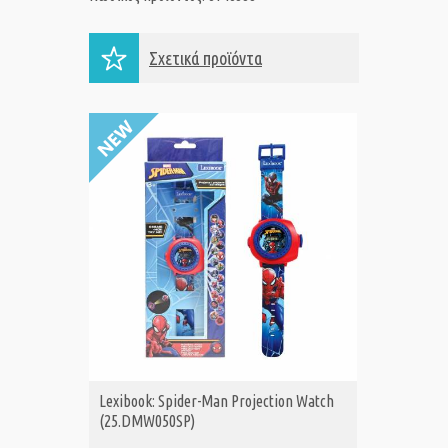
Σχετικά προϊόντα
Lexibook: Spider-Man Projection Watch
Forever
ΑΓΟΡΑ
Α
(25.DMW050SP)
με Παλμ