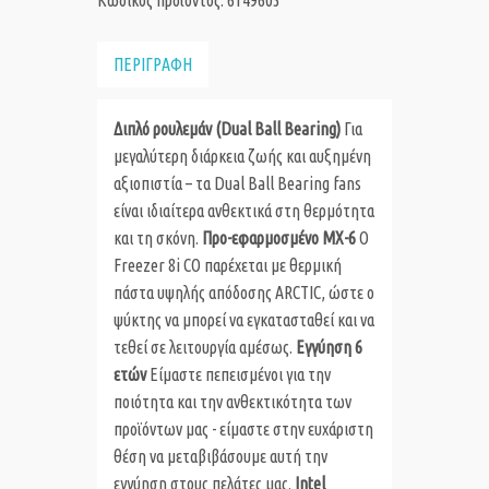
Κωδικός προϊόντος: 6149603
ΠΕΡΙΓΡΑΦΗ
Διπλό
ρουλεμάν
(Dual Ball Bearing)
Για
μεγαλύτερη διάρκεια ζωής και αυξημένη
αξιοπιστία – τα Dual Ball Bearing fans
είναι ιδιαίτερα ανθεκτικά στη θερμότητα
και τη σκόνη.
Προ-εφαρμοσμένο
MX
-6
Ο
Freezer 8i CO παρέχεται με θερμική
πάστα υψηλής απόδοσης ARCTIC, ώστε ο
ψύκτης να μπορεί να εγκατασταθεί και να
τεθεί σε λειτουργία αμέσως.
Εγγύηση 6
ετών
Είμαστε πεπεισμένοι για την
ποιότητα και την ανθεκτικότητα των
προϊόντων μας - είμαστε στην ευχάριστη
θέση να μεταβιβάσουμε αυτή την
εγγύηση στους πελάτες μας.
Intel