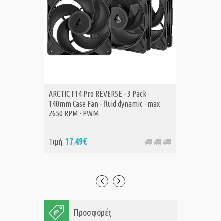
ARCTIC P14 Pro REVERSE - 3 Pack -
ARCTIC 
Α
140mm Case Fan - fluid dynamic - max
Fan - f
2650 RPM - PWM
17,49€
6,
Τιμή:
Τιμή:
Προσφορές