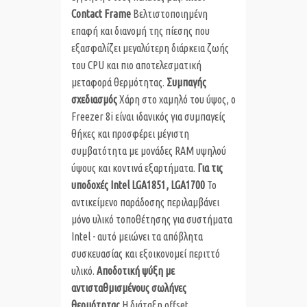
Contact Frame
Βελτιστοποιημένη
επαφή και διανομή της πίεσης που
εξασφαλίζει μεγαλύτερη διάρκεια ζωής
του CPU και πιο αποτελεσματική
μεταφορά θερμότητας.
Συμπαγής
σχεδιασμός
Χάρη στο χαμηλό του ύψος, ο
Freezer 8i είναι ιδανικός για συμπαγείς
θήκες και προσφέρει μέγιστη
συμβατότητα με μονάδες RAM υψηλού
ύψους και κοντινά εξαρτήματα.
Για τις
υποδοχές
Intel
LGA
1851,
LGA
1700
Το
αντικείμενο παράδοσης περιλαμβάνει
μόνο υλικό τοποθέτησης για συστήματα
Intel - αυτό μειώνει τα απόβλητα
συσκευασίας και εξοικονομεί περιττό
υλικό.
Αποδοτική ψύξη με
αντισταθμισμένους σωλήνες
θερμότητας
Η διάταξη offset