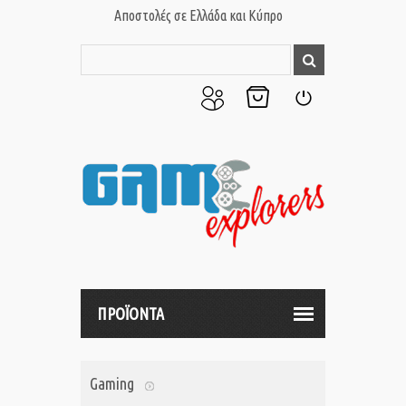
Αποστολές σε Ελλάδα και Κύπρο
Ο
Το
Σύνδεση
Λογαριασμός
Καλάθι
μου
μου
ΠΡΟΪΟΝΤΑ
Gaming