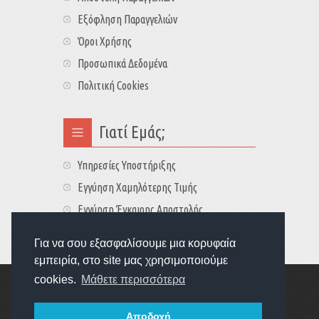
Εξόφληση Παραγγελιών
Όροι Χρήσης
Προσωπικά Δεδομένα
Πολιτική Cookies
Γιατί Εμάς;
Υπηρεσίες Υποστήριξης
Εγγύηση Χαμηλότερης Τιμής
Εγγύηση Έγκαιρης Αποστολής
Τιμές - Διαθεσιμότητες
Για να σου εξασφαλίσουμε μια κορυφαία
εμπειρία, στο site μας χρησιμοποιούμε
cookies.
Μάθετε περισσότερα
Copyright © 2022
GameExplorers
Οι τιμές περιλαμβάνουν ΦΠΑ 24%
Αποδοχή