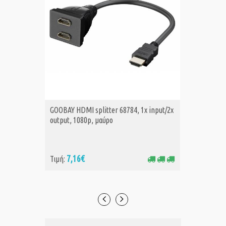
GOOBAY HDMI splitter 68784, 1x input/2x
CABLETI
ΑΓΟΡΑ
Α
output, 1080p, μαύρο
AG, 1 σε
7,16€
28
Τιμή:
Τιμή: