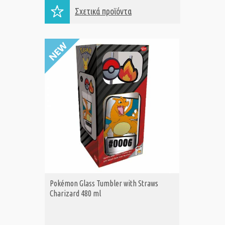
Σχετικά προϊόντα
Pokémon Glass Tumbler with Straws
Pokémon
ΑΓΟΡΑ
Α
Charizard 480 ml
Pikachu