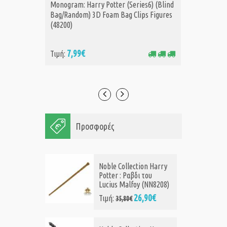
Monogram: Harry Potter (Series6) (Blind
Monogra
ΑΓΟΡΑ
Α
Bag/Random) 3D Foam Bag Clips Figures
Bag/Ran
(48200)
(48210)
7,99€
7,
Τιμή:
Τιμή:
Προσφορές
Noble Collection Harry
Potter : Ραβδι του
Lucius Malfoy (NN8208)
26,90€
Τιμή:
35,80€