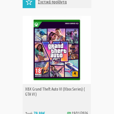
Σχετικά προϊόντα
XBX Grand Theft Auto VI (Xbox Series) (
XBS FAB
ΑΓΟΡΑ
Α
GTA VI )
79,99€
19/11/2026
74
Τιμή:
Τιμή: