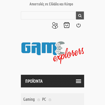
Αποστολές σε Ελλάδα και Κύπρο
Ο
Το
Σύνδεση
Λογαριασμός
Καλάθι
μου
μου
ΠΡΟΪΟΝΤΑ
Gaming
PC