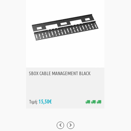
SBOX CABLE MANAGEMENT BLACK
ICY BO
ΑΓΟΡΑ
Α
TABLE 
15,50€
7,
Τιμή:
Τιμή: