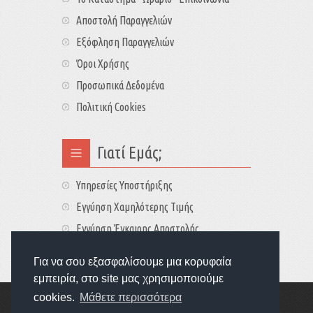
Αποστολή Παραγγελιών
Εξόφληση Παραγγελιών
Όροι Χρήσης
Προσωπικά Δεδομένα
Πολιτική Cookies
Γιατί Εμάς;
Υπηρεσίες Υποστήριξης
Εγγύηση Χαμηλότερης Τιμής
Εγγύηση Έγκαιρης Αποστολής
Τιμές - Διαθεσιμότητες
Για να σου εξασφαλίσουμε μια κορυφαία
εμπειρία, στο site μας χρησιμοποιούμε
cookies.
Μάθετε περισσότερα
Copyright © 2022
GameExplorers