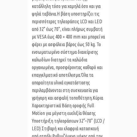
κατάλληλη τόσο για χαμηλά όσο και για
ψηλά ταβάνια.Η βάση υποστηρίζει τις
περισσότερες τηλεοράσεις LCD και LED
από 32" έως 70", είναι πλήρως συμβατή
με VESA έως 400 × 400 mm και μπορεί να
φέρει με ασφάλεια βάρος έως 50 kg. Το
ενσωματωμένο σύστημα διαχείρισης
καλωδίων διατηρεί τα καλώδια
οργανωμένα, προσφέροντας καθαρό και
επαγγελματικό αποτέλεσμα.Όλα τα
απαραίτητα υλικά εγκατάστασης
περιλαμβάνονται στη συσκευασία για
γρήγορη και ασφαλή τοποθέτηση.Κύρια
Χαρακτηριστικά Βάση οροφής Full
Motion για μέγιστη ευελιξία θέασης
Υποστήριξη τηλεοράσεων 32"–70" (LCD /
LED) Στιβαρή και ελαφριά κατασκευή
από ατσάλι Ρυθμιζόμενο μήκος από την