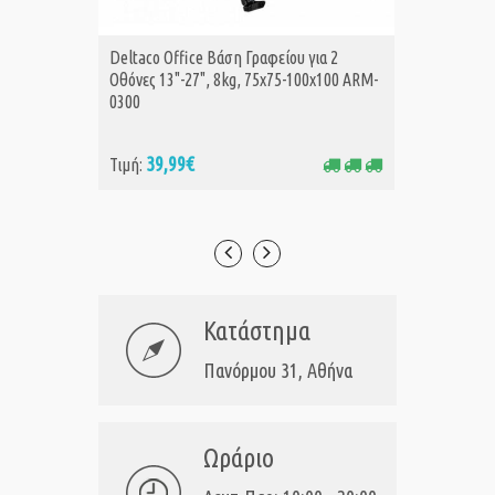
Deltaco Office Βάση Γραφείου για 2
Deltaco
ΑΓΟΡΑ
Α
Οθόνες 13"-27", 8kg, 75x75-100x100 ARM-
37"-70"
0300
39,99€
25
Τιμή:
Τιμή:
Κατάστημα
Πανόρμου 31, Αθήνα
Ωράριο