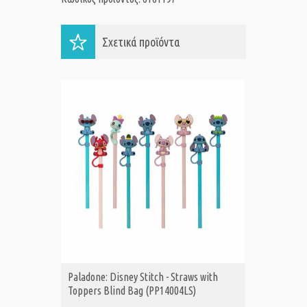
Σχετικά προϊόντα
Paladone: Disney Stitch - Straws with
Paladone
ΑΓΟΡΑ
Α
Toppers Blind Bag (PP14004LS)
Advent 