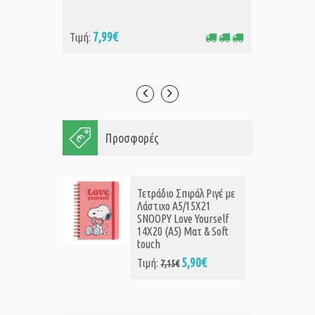
7,99€
24
Τιμή:
Τιμή:
Προσφορές
Τετράδιο Σπιράλ Ριγέ με
Λάστιχο A5/15X21
SNOOPY Love Yourself
14X20 (Α5) Ματ & Soft
touch
5,90€
Τιμή:
7,15€