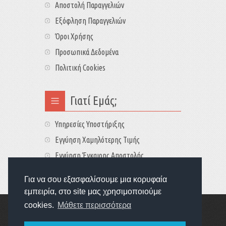
Αποστολή Παραγγελιών
Εξόφληση Παραγγελιών
Όροι Χρήσης
Προσωπικά Δεδομένα
Πολιτική Cookies
Γιατί Εμάς;
Υπηρεσίες Υποστήριξης
Εγγύηση Χαμηλότερης Τιμής
Εγγύηση Έγκαιρης Αποστολής
Τιμές - Διαθεσιμότητες
Για να σου εξασφαλίσουμε μια κορυφαία
εμπειρία, στο site μας χρησιμοποιούμε
cookies.
Μάθετε περισσότερα
Copyright © 2022
GameExplorers
Οι τιμές περιλαμβάνουν ΦΠΑ 24%