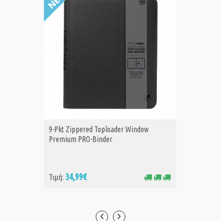
9-Pkt Zippered Toploader Window
PKM ME0
ΑΓΟΡΑ
Α
Premium PRO-Binder
34,99€
14
Τιμή:
Τιμή: