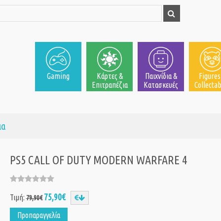
Gaming
Κάρτες &
Παιχνίδια &
Figures
Επιτραπέζια
Κατασκευές
Collectab
ια
PS5 CALL OF DUTY MODERN WARFARE 4
75,90€
Τιμή:
79,90€
Προπαραγγελία