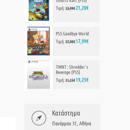
Smurfs Kart (PS5)
21,20€
Τιμή:
23,99€
PS5 Goodbye World
17,99€
Τιμή:
37,90€
TMNT : Shredder`s
Revenge (PS5)
19,25€
Τιμή:
21,25€
Κατάστημα
Πανόρμου 31, Αθήνα