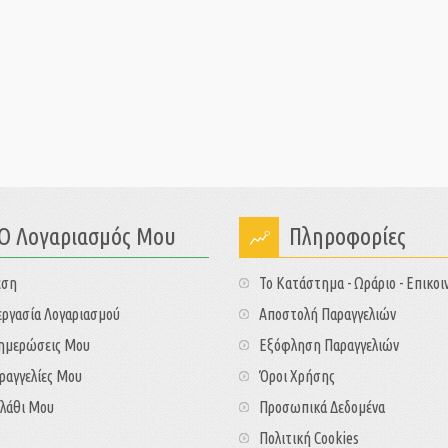
Ο Λογαριασμός Μου
Πληροφορίες
εση
Το Κατάστημα - Ωράριο - Επικοι
ργασία Λογαριασμού
Αποστολή Παραγγελιών
νημερώσεις Μου
Εξόφληση Παραγγελιών
ραγγελίες Μου
Όροι Χρήσης
λάθι Μου
Προσωπικά Δεδομένα
Πολιτική Cookies