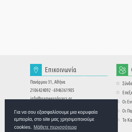
Επικοινωνία
Πανόρμου 31, Αθήνα
Σύνδ
2106424092 - 6946361905
Επεξε
info@gameexplorers.gr
Οι Ε
Οι Πα
Για να σου εξασφαλίσουμε μια κορυφαία
εμπειρία, στο site μας χρησιμοποιούμε
Το Κα
cookies.
Μάθετε περισσότερα