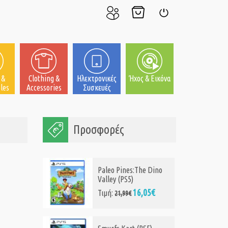
Ο
Το
Σύνδεση
Λογαριασμός
Καλάθι
μου
μου
 &
Clothing &
Ηλεκτρονικές
Ήχος & Εικόνα
les
Accessories
Συσκευές
Προσφορές
Paleo Pines:The Dino
Valley (PS5)
16,05€
Τιμή:
21,99€