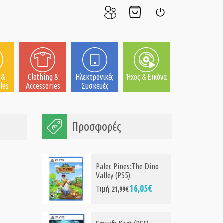
Ο
Το
Σύνδεση
Λογαριασμός
Καλάθι
μου
μου
 &
Clothing &
Ηλεκτρονικές
Ήχος & Εικόνα
les
Accessories
Συσκευές
Προσφορές
Paleo Pines:The Dino
Valley (PS5)
16,05€
Τιμή:
21,99€