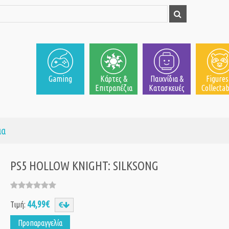
Gaming
Κάρτες &
Παιχνίδια &
Figures
Επιτραπέζια
Κατασκευές
Collectab
ια
PS5 HOLLOW KNIGHT: SILKSONG
44,99€
Τιμή:
Προπαραγγελία