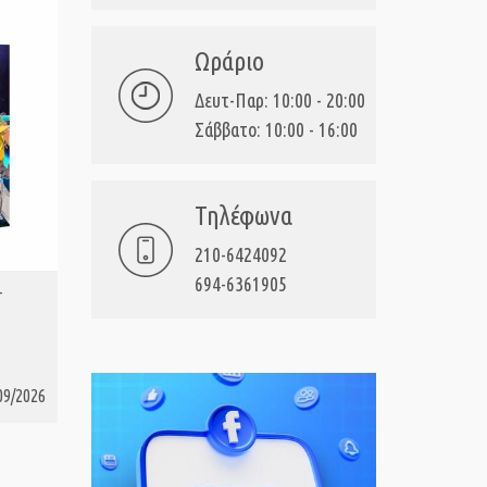
Ωράριο
Δευτ-Παρ: 10:00 - 20:00
Σάββατο: 10:00 - 16:00
Τηλέφωνα
210-6424092
694-6361905
-
PS5 Grime II : The Definitive Edition
PS5 ATTA
ΑΓΟΡΑ
ΑΓ
EDITION
09/2026
39,99€
15/09/2026
69,
Τιμή:
Τιμή: