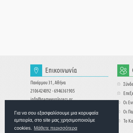
Επικοινωνία
Πανόρμου 31, Αθήνα
Σύνδ
2106424092 - 6946361905
Επεξε
info@gameexplorers.gr
Οι Ε
Οι Πα
Για να σου εξασφαλίσουμε μια κορυφαία
εμπειρία, στο site μας χρησιμοποιούμε
Το Κα
cookies.
Μάθετε περισσότερα