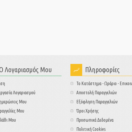
Ο Λογαριασμός Μου
Πληροφορίες
εση
Το Κατάστημα - Ωράριο - Επικοι
ργασία Λογαριασμού
Αποστολή Παραγγελιών
νημερώσεις Μου
Εξόφληση Παραγγελιών
ραγγελίες Μου
Όροι Χρήσης
λάθι Μου
Προσωπικά Δεδομένα
Πολιτική Cookies