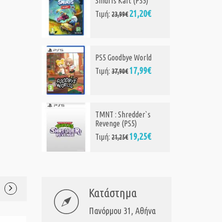
Smurfs Kart (PS5)
21,20€
Τιμή:
23,99€
PS5 Goodbye World
17,99€
Τιμή:
37,90€
TMNT : Shredder`s
Revenge (PS5)
19,25€
Τιμή:
21,25€
Κατάστημα
Πανόρμου 31, Αθήνα