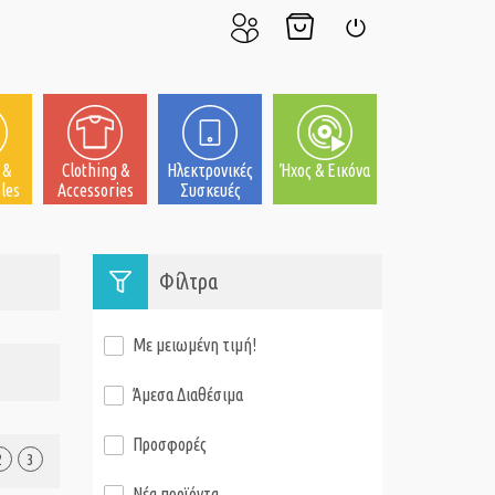
Ο
Το
Σύνδεση
Λογαριασμός
Καλάθι
μου
μου
 &
Clothing &
Ηλεκτρονικές
Ήχος & Εικόνα
les
Accessories
Συσκευές
Φίλτρα
Με μειωμένη τιμή!
Άμεσα Διαθέσιμα
Προσφορές
2
3
Νέα προϊόντα