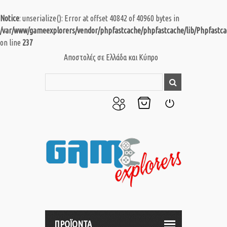
Notice
: unserialize(): Error at offset 40842 of 40960 bytes in
/var/www/gameexplorers/vendor/phpfastcache/phpfastcache/lib/Phpfastca
on line
237
Αποστολές σε Ελλάδα και Κύπρο
Ο
Το
Σύνδεση
Λογαριασμός
Καλάθι
μου
μου
ΠΡΟΪΟΝΤΑ