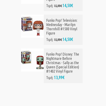
Μπρελόκ The
14,50€
μή:
15,99€
Nightmare Before
Christmas Keychain
Jack Skellington
nko Pop! Television:
6123956
dnesday - Marilyn
4,50€
Τιμή:
6,95€
ornhill #1580 Vinyl
gure
14,50€
μή:
15,99€
Paladone The
Nightmare Before
Christmas Logo Light
nko Pop! Disney: The
(PP12276NBC)
ghtmare Before
10,99€
Τιμή:
26,20€
istmas - Sally as the
een (Special Edition)
402 Vinyl Figure
Loungefly Disney:
13,99€
μή:
Nightmare Before
Christmas Scary Teddy
Present Mini Backpack
(WDBK3280)
59,99€
Τιμή:
81,45€