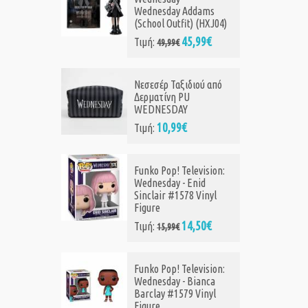
dnesday Addams
Christmas - Snowman
chool Outfit) (HXJ04)
Jack (DIY) (White)
(Special Edition) #1417
45,99€
μή:
49,99€
Vinyl Figure
13,99€
Τιμή:
σεσέρ Ταξιδιού από
ρματίνη PU
EDNESDAY
Funko Pop! Disney: The
Nightmare Before
10,99€
μή:
Christmas Valentines
S1 - Mayor #1406 Vinyl
Figure
nko Pop! Television:
13,10€
Τιμή:
15,99€
dnesday - Enid
nclair #1578 Vinyl
gure
Μπρελόκ The
14,50€
μή:
15,99€
Nightmare Before
Christmas Keychain
Sally 6123960
nko Pop! Television:
4,50€
Τιμή:
6,95€
dnesday - Bianca
rclay #1579 Vinyl
gure