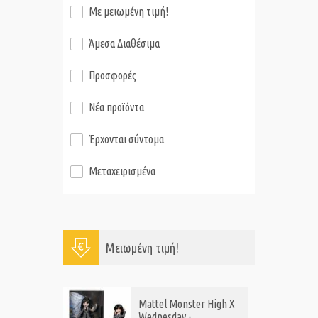
Με μειωμένη τιμή!
Άμεσα Διαθέσιμα
Προσφορές
Νέα προϊόντα
Έρχονται σύντομα
Μεταχειρισμένα
Μειωμένη τιμή!
ttel Monster High X
Funko Pop! Disney: The
dnesday -
Nightmare Before