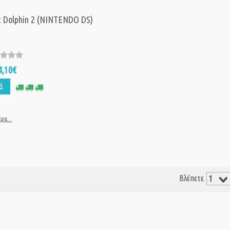
t Dolphin 2 (NINTENDO DS)
4,10€
ά
ρα...
Βλέπετε