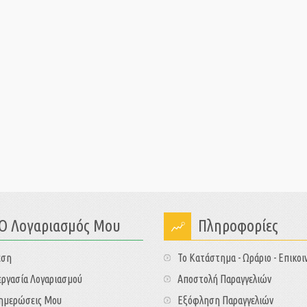
Ο Λογαριασμός Μου
Πληροφορίες
εση
Το Κατάστημα - Ωράριο - Επικοι
ργασία Λογαριασμού
Αποστολή Παραγγελιών
νημερώσεις Μου
Εξόφληση Παραγγελιών