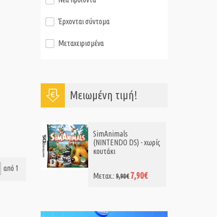
Έρχονται σύντομα
Μεταχειρισμένα
Μειωμένη τιμή!
SimAnimals
(NINTENDO DS) - χωρίς
κουτάκι
από 1
7,90€
Μεταχ.:
9,90€