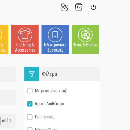
Ο
Το
Σύνδεση
Λογαριασμός
Καλάθι
μου
μου
 &
Clothing &
Ηλεκτρονικές
Ήχος & Εικόνα
les
Accessories
Συσκευές
Φίλτρα
Με μειωμένη τιμή!
Άμεσα Διαθέσιμα
Προσφορές
από 1
Νέα προϊόντα