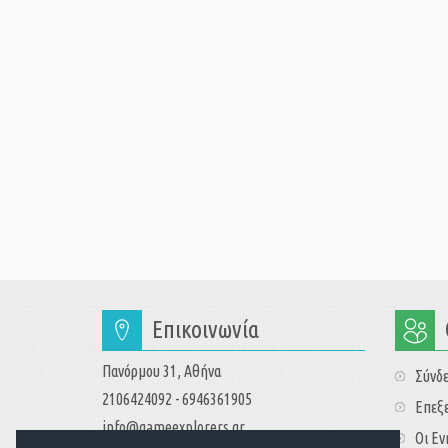
Επικοινωνία
Πανόρμου 31, Αθήνα
Σύνδ
2106424092 - 6946361905
Επεξε
info@gameexplorers.gr
Οι Ε