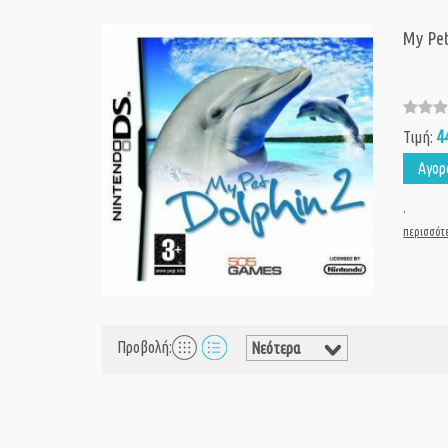
My Pe
4
Τιμή:
Αγορ
.
περισσότε
Προβολή: