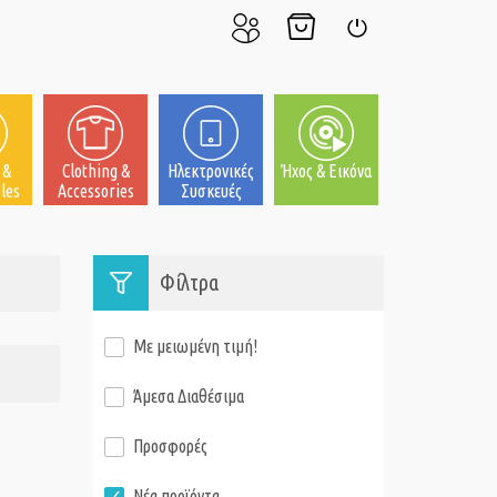
Ο
Το
Σύνδεση
Λογαριασμός
Καλάθι
μου
μου
 &
Clothing &
Ηλεκτρονικές
Ήχος & Εικόνα
les
Accessories
Συσκευές
Φίλτρα
Με μειωμένη τιμή!
Άμεσα Διαθέσιμα
Προσφορές
Νέα προϊόντα