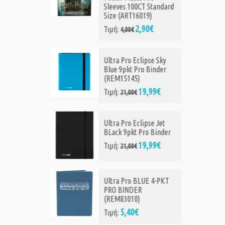
Sleeves 100CT Standard
Size (ART16019)
2,90€
Τιμή:
4,00€
Card
d Size
:
Ultra Pro Eclipse Sky
Blue 9pkt Pro Binder
(REM15145)
00€
19,99€
Τιμή:
21,00€
eves
 Card
Ultra Pro Eclipse Jet
BLack 9pkt Pro Binder
19,99€
Τιμή:
21,00€
ed 9Pkt
Ultra Pro BLUE 4-PKT
PRO BINDER
99€
(REM83010)
5,40€
Τιμή: