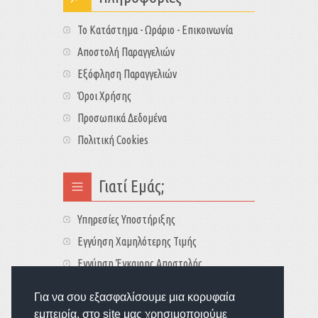
Το Κατάστημα - Ωράριο - Επικοινωνία
Αποστολή Παραγγελιών
Εξόφληση Παραγγελιών
Όροι Χρήσης
Προσωπικά Δεδομένα
Πολιτική Cookies
Γιατί Εμάς;
Υπηρεσίες Υποστήριξης
Εγγύηση Χαμηλότερης Τιμής
Εγγύηση Έγκαιρης Αποστολής
Τιμές - Διαθεσιμότητες
Για να σου εξασφαλίσουμε μια κορυφαία
εμπειρία, στο site μας χρησιμοποιούμε