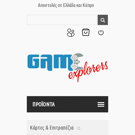
Αποστολές σε Ελλάδα και Κύπρο
Ο
Το
Σύνδεση
Λογαριασμός
Καλάθι
μου
μου
ΠΡΟΪΟΝΤΑ
Κάρτες & Επιτραπέζια