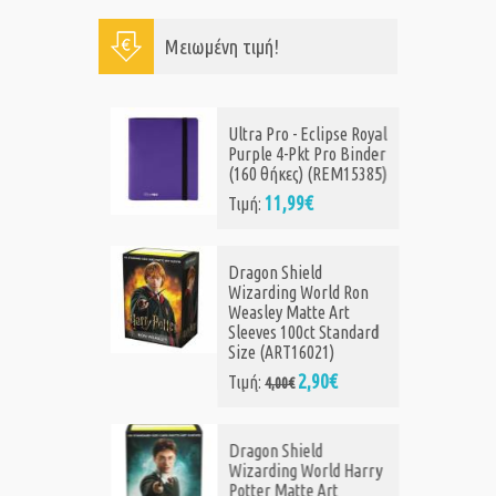
Μειωμένη τιμή!
mon
Ultra Pro - Eclipse Royal
ket
Purple 4-Pkt Pro Binder
inder -
(160 θήκες) (REM15385)
s -
11,99€
Τιμή:
]
99€
Dragon Shield
Wizarding World Ron
mon
Weasley Matte Art
Box -
Sleeves 100ct Standard
Size (ART16021)
€
2,90€
Τιμή:
4,00€
Dragon Shield
rsized:
Wizarding World Harry
Potter Matte Art