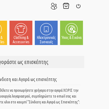
Ο
Το
Σύνδεση
Λογαριασμός
Καλάθι
μου
μου
 &
Clothing &
Ηλεκτρονικές
Ήχος & Εικόνα
les
Accessories
Συσκευές
Αγοράστε ως επισκέπτης
νδεση και Αγορά ως επισκέπτης
 θέλετε να προχωρήσετε γρήγορα στην αγορά ΧΩΡΙΣ την
μιουργία λογαριασμού, συμπληρώστε το email σας και
τε κλικ στο κουμπί "Σύνδεση και Αγορά ως Eπισκέπτης":