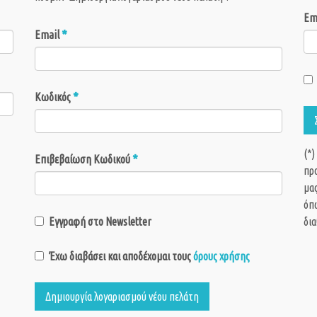
Em
*
Email
*
Κωδικός
(*)
*
Επιβεβαίωση Κωδικού
πρ
μας
όπω
Εγγραφή στο Newsletter
δια
Έχω διαβάσει και αποδέχομαι τους
όρους χρήσης
Δημιουργία λογαριασμού νέου πελάτη