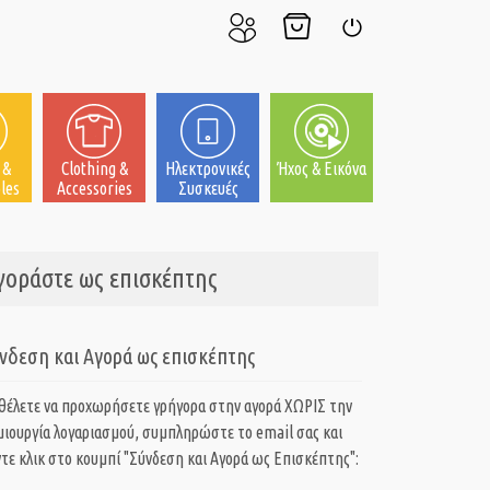
Ο
Το
Σύνδεση
Λογαριασμός
Καλάθι
μου
μου
 &
Clothing &
Ηλεκτρονικές
Ήχος & Εικόνα
les
Accessories
Συσκευές
Αγοράστε ως επισκέπτης
νδεση και Αγορά ως επισκέπτης
 θέλετε να προχωρήσετε γρήγορα στην αγορά ΧΩΡΙΣ την
μιουργία λογαριασμού, συμπληρώστε το email σας και
τε κλικ στο κουμπί "Σύνδεση και Αγορά ως Eπισκέπτης":