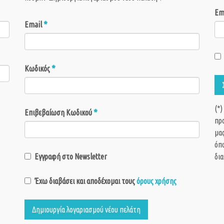
Em
*
Email
*
Κωδικός
(*)
*
Επιβεβαίωση Κωδικού
πρ
μας
όπω
Εγγραφή στο Newsletter
δια
Έχω διαβάσει και αποδέχομαι τους
όρους χρήσης
Δημιουργία λογαριασμού νέου πελάτη