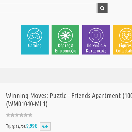
Gaming
Κάρτες &
Παιχνίδια &
Figures
Επιτραπέζια
Κατασκευές
Collectab
Winning Moves: Puzzle - Friends Apartment (10
(WM01040-ML1)
9,99€
Τιμή:
13,75€