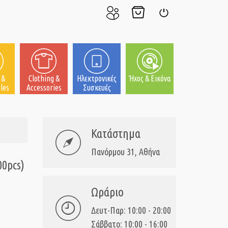
Ο
Το
Σύνδεση
Λογαριασμός
Καλάθι
μου
μου
 &
Clothing &
Ηλεκτρονικές
Ήχος & Εικόνα
les
Accessories
Συσκευές
Κατάστημα
Πανόρμου 31, Αθήνα
00pcs)
Ωράριο
Δευτ-Παρ: 10:00 - 20:00
Σάββατο: 10:00 - 16:00