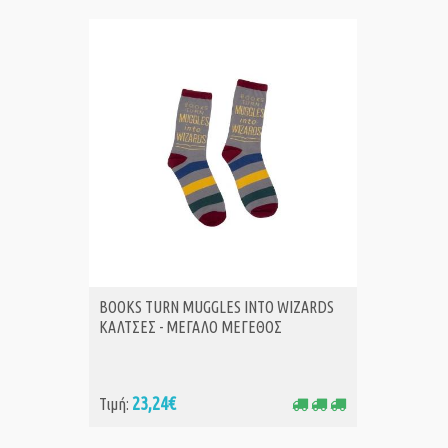
BOOKS TURN MUGGLES INTO WIZARDS
BOOKS 
ΑΓΟΡΑ
Α
ΚΑΛΤΣΕΣ - ΜΕΓΑΛΟ ΜΕΓΕΘΟΣ
ΚΑΛΤΣΕ
23,24€
18
Τιμή:
Τιμή: