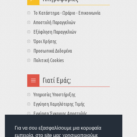
Το Κατάστημα - Ωράριο - Επικοινωνία
Αποστολή Παραγγελιών
Εξόφληση Παραγγελιών
Όροι Χρήσης
Προσωπικά Δεδομένα
Πολιτική Cookies
Γιατί Εμάς;
Υπηρεσίες Υποστήριξης
Εγγύηση Χαμηλότερης Τιμής
Εγγύηση Έγκαιρης Αποστολής
Τιμές - Διαθεσιμότητες
Για να σου εξασφαλίσουμε μια κορυφαία
εμπειρία, στο site μας χρησιμοποιούμε