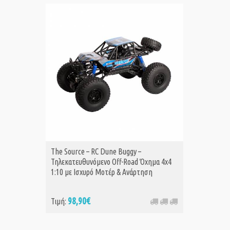
The Source – RC Dune Buggy –
The Sour
Α
Τηλεκατευθυνόμενο Off-Road Όχημα 4x4
Τηλεκατ
1:10 με Ισχυρό Μοτέρ & Ανάρτηση
Εφέ Ήχο
98,90€
Τιμή:
Τιμή:
53