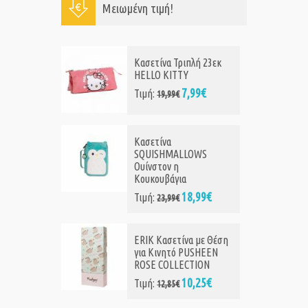
Μειωμένη τιμή!
Κασετίνα Τριπλή 23εκ
HELLO KITTY
7,99€
Τιμή:
19,99€
Κασετίνα
SQUISHMALLOWS
Ουίνστον η
Κουκουβάγια
18,99€
Τιμή:
23,99€
ERIK Κασετίνα με Θέση
για Κινητό PUSHEEN
ROSE COLLECTION
10,25€
Τιμή:
12,85€