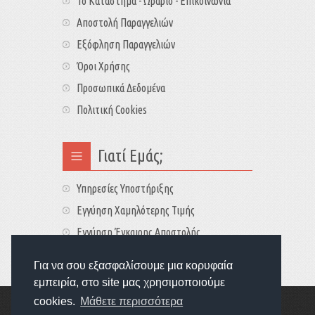
Το Κατάστημα - Ωράριο - Επικοινωνία
Αποστολή Παραγγελιών
Εξόφληση Παραγγελιών
Όροι Χρήσης
Προσωπικά Δεδομένα
Πολιτική Cookies
Γιατί Εμάς;
Υπηρεσίες Υποστήριξης
Εγγύηση Χαμηλότερης Τιμής
Εγγύηση Έγκαιρης Αποστολής
Τιμές - Διαθεσιμότητες
Για να σου εξασφαλίσουμε μια κορυφαία
εμπειρία, στο site μας χρησιμοποιούμε
cookies.
Μάθετε περισσότερα
Copyright © 2022
GameExplorers