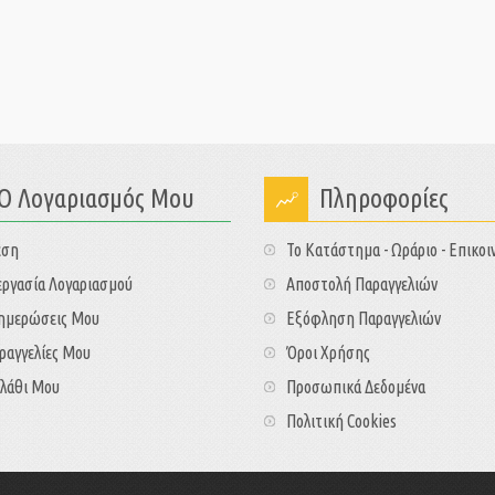
Ο Λογαριασμός Μου
Πληροφορίες
εση
Το Κατάστημα - Ωράριο - Επικοι
ργασία Λογαριασμού
Αποστολή Παραγγελιών
νημερώσεις Μου
Εξόφληση Παραγγελιών
ραγγελίες Μου
Όροι Χρήσης
λάθι Μου
Προσωπικά Δεδομένα
Πολιτική Cookies