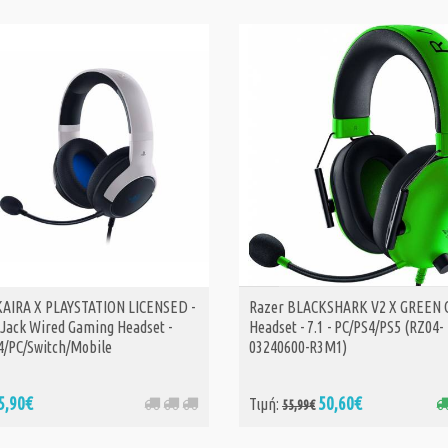
KAIRA X PLAYSTATION LICENSED -
Razer BLACKSHARK V2 X GREEN 
ΑΓΟΡΑ
Jack Wired Gaming Headset -
Headset - 7.1 - PC/PS4/PS5 (RZ04-
4/PC/Switch/Mobile
03240600-R3M1)
5,90€
50,60€
Τιμή:
55,99€