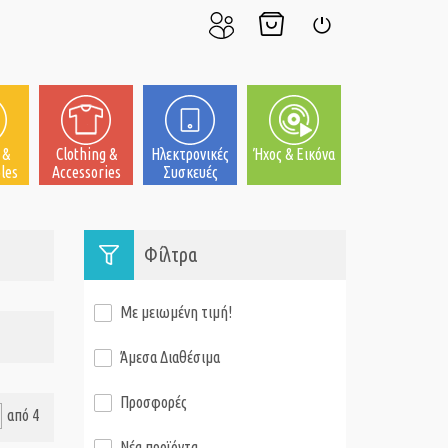
Ο
Το
Σύνδεση
Λογαριασμός
Καλάθι
μου
μου
 &
Clothing &
Ηλεκτρονικές
Ήχος & Εικόνα
les
Accessories
Συσκευές
Φίλτρα
Με μειωμένη τιμή!
Άμεσα Διαθέσιμα
Προσφορές
από 4
Νέα προϊόντα