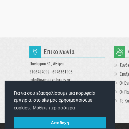
Επικοινωνία
Πανόρμου 31, Αθήνα
Σύνδ
2106424092 - 6946361905
Επεξε
info@gameexplorers.gr
Οι Ε
Οι Πα
Για να σου εξασφαλίσουμε μια κορυφαία
εμπειρία, στο site μας χρησιμοποιούμε
Το Κα
cookies.
Μάθετε περισσότερα
Αποδοχή